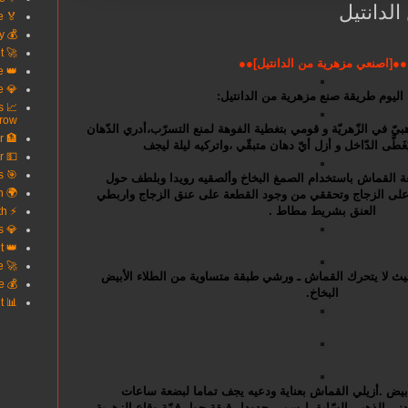
لدانتيل
🏅 Secure Your Future
💰 Turn Debt Into Opportunity
🚀 Win With Smart Credit
●●[اصنعي مزهرية من الدانتيل]●●
👑 Own Your Financial Future
💎 Wealth Starts With Knowledge
 اليوم طريقة صنع مزهرية من الدانتيل:
s
row
هبيّ في الزّهريّة و قومي بتغطية الفوهة لمنع التسرّب،أدري الدّهان
🏦 Finance Smarter Live Better
َطَّى الدّاخل و أزل أيّ دهان متبقّي ،واتركيه ليلة ليجف
💵 Every Dollar Works Harder
🎯 Unlock Better Money Decisions
ة القماش باستخدام الصمغ البخاخ وألصقيه رويدا وبلطف حول
🌍 Your Gateway To Wealth
على الزجاج وتحققي من وجود القطعة على عنق الزجاج واربطي
العنق بشريط مطاط .
⚡ Build Credit Build Wealth
💎 Where Smart Money Grows
👑 The Power Of Good Credit
🚀 Upgrade Your Financial Life
حيث لا يتحرك القماش ـ ورشي طبقة متساوية من الطلاء الأبيض
💰 Invest In Your Future
البخاخ.
📊 Success Begins With Credit
أبيض .أزيلي القماش بعناية ودعيه يجف تماما لبضعة ساعات
ني الذهبي السّابق،ارسمي حدودا رقيقة حول قمّة وقاع الزهرية