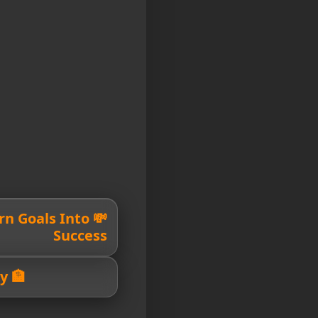
Turn Goals Into
Success
🏦 Your Path To Prosperity