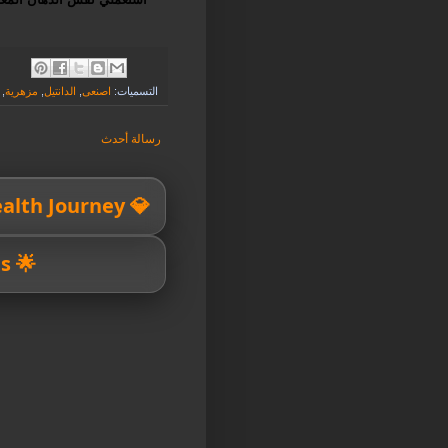
التسميات:
اصنعى
,
الدانتيل
,
مزهرية
,
رسالة أحدث
💎 Your Wealth Journey
🌟 Financial Success Starts