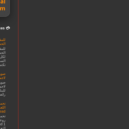
al
om
💳 Smarter Money Choices
للمق
الحس
للمق
الحس
لكل 
السح
تكتش
صور 
لاجم
صور 
لاجم
للبن
رائع
تحمي
Dead
تحمي
التع