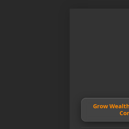
💰 Grow Wealt
Co