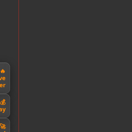
ve
er
ay