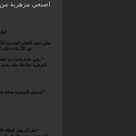
اصنعي مزهرية من ا
إليك
صبّي بعض الدّهان المعدنيّ الذّ
من كلّ جانب حتّى يُغ
* رشي جانبا واحدا من قطع
المزهرية ضاغطة عليه بحزم 
* أمسكي المزهرية بعناية ب
* قبل أن يجف الطلاء ال
* استعملي نفس الدهان المعد