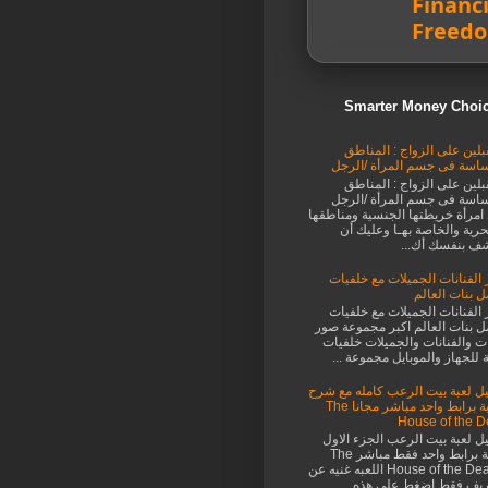
Financi
Freed
بلين على الزواج : المناطق
اسة فى جسم المرأة /الرجل
بلين على الزواج : المناطق
اسة فى جسم المرأة /الرجل
امرأة خريطتها الجنسية ومناطقها
رية والخاصة بهـا وعليك أن
ف بنفسك أك...
الفنانات الجميلات مع خلفيات
ل بنات العالم
الفنانات الجميلات مع خلفيات
ل بنات العالم اكبر مجموعة صور
ات والفنانات والجميلات خلفيات
ة للجهاز والموبايل مجموعة ...
ل لعبة بيت الرعب كامله مع شرح
اللعبة برابط واحد مباشر مجانا The
House of the 
ل لعبة بيت الرعب الجزء الاول
روعة برابط واحد فقط مباشر The
House of the Dead 1 اللعبه غنيه عن
ريف فقط اضغط على هذه