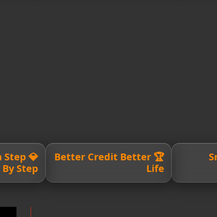
th Step
🏆 Better Credit Better

By Step
Life