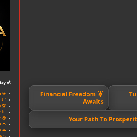
💰 Build Wealth Today
🌟 Financial Freedom
💸 
🎯 Smart Loans Better
Awaits
💹 Invest In Success
🏆 Reach Financial Excellence
📊 Finance Made Simple
🌍 Your Trusted Finance
💲 Better Credit Better
💼 Power Your Future
✨ Wealth Begins Here