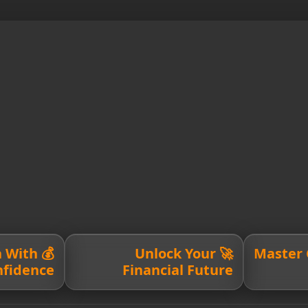
h With
🚀 Unlock Your
💳 Maste
nfidence
Financial Future