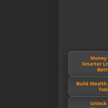
🔥 Money
Smarter Li
Bett
💰 Build Wealth
Tod
🚀 Unlock